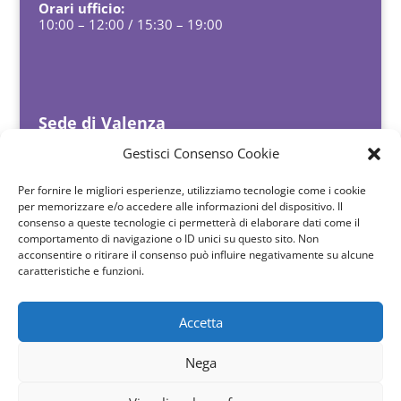
Orari ufficio:
10:00 – 12:00 / 15:30 – 19:00
Sede di Valenza
Indirizzo:
Gestisci Consenso Cookie
Corso Garibaldi, 78
Per fornire le migliori esperienze, utilizziamo tecnologie come i cookie
Email
per memorizzare e/o accedere alle informazioni del dispositivo. Il
valenza@british-centre.it
consenso a queste tecnologie ci permetterà di elaborare dati come il
comportamento di navigazione o ID unici su questo sito. Non
Orari ufficio:
acconsentire o ritirare il consenso può influire negativamente su alcune
Lun-Ven 15:00 - 19:00
caratteristiche e funzioni.
Accetta
Cookie Policy (UE)
Nega